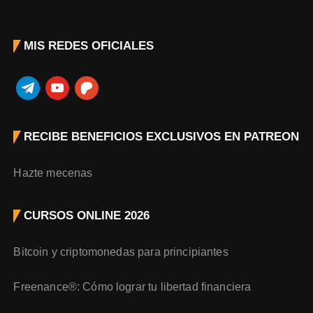
MIS REDES OFICIALES
t
y
p
e
o
a
l
u
t
RECIBE BENEFICIOS EXCLUSIVOS EN PATREON
e
t
r
g
u
e
r
b
o
Hazte mecenas
a
e
n
m
CURSOS ONLINE 2026
Bitcoin y criptomonedas para principiantes
Freenance®: Cómo lograr tu libertad financiera