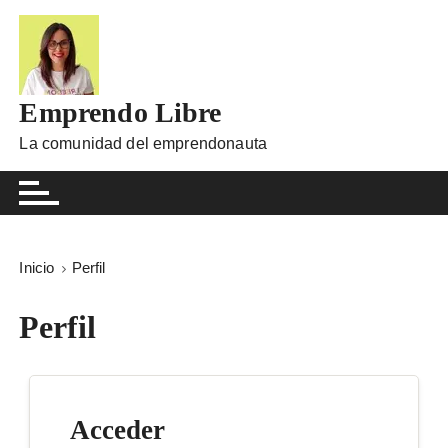
I
r
a
l
Emprendo Libre
c
o
La comunidad del emprendonauta
n
t
e
n
i
Inicio
Perfil
d
o
Perfil
Acceder