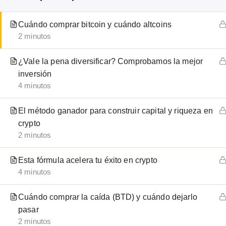
Emprendo Libre®
Cuándo comprar bitcoin y cuándo altcoins
2 minutos
Tu espacio para aprender sobre bitcoin,
¿Vale la pena diversificar? Comprobamos la mejor
blockchain y criptomonedas. La revolución del
inversión
dinero digital llegó para quedarse.
4 minutos
El método ganador para construir capital y riqueza en
GUÍAS RÁPIDAS:
crypto
2 minutos
Bitcoin
Esta fórmula acelera tu éxito en crypto
Ethereum
4 minutos
Binance
Ledger wallet
Cuándo comprar la caída (BTD) y cuándo dejarlo
pasar
2 minutos