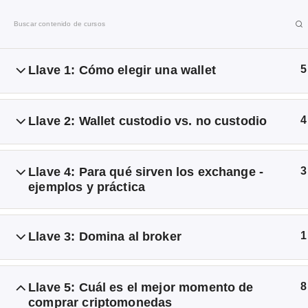
I
r
a
l
Llave 1: Cómo elegir una wallet
5
Emprendo
c
o
n
Llave 2: Wallet custodio vs. no custodio
4
Libre
t
e
n
La comunidad del emprendonauta
Llave 4: Para qué sirven los exchange -
3
i
ejemplos y práctica
d
o
Llave 3: Domina al broker
1
Inicio
Cursos online 2026 de Emprendo Libre®
Cri
Llave 5: Cuál es el mejor momento de
8
comprar criptomonedas