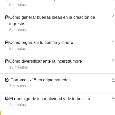
5 minutos
Emprendo Libre®
Cómo generar buenas ideas en la creación de
ingresos
Tu espacio para aprender sobre bitcoin,
6 minutos
blockchain y criptomonedas. La revolución del
dinero digital llegó para quedarse.
Cómo organizar tu tiempo y dinero
8 minutos
GUÍAS RÁPIDAS:
Cómo diversificar ante la incertidumbre
13 minutos
Bitcoin
¡Ganamos x15 en criptomonedas!
Ethereum
7 minutos
Binance
Ledger wallet
El enemigo de tu creatividad y de tu bolsillo
2 minutos