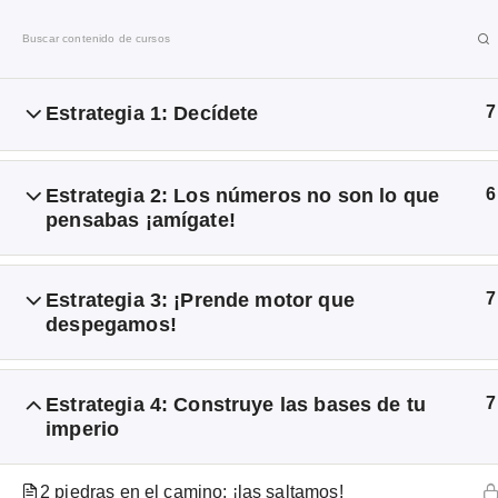
I
r
a
l
Estrategia 1: Decídete
7
Emprendo
c
o
n
Estrategia 2: Los números no son lo que
6
Libre
t
pensabas ¡amígate!
e
n
La comunidad del emprendonauta
i
Estrategia 3: ¡Prende motor que
7
d
despegamos!
o
Estrategia 4: Construye las bases de tu
7
imperio
Inicio
Cursos online 2026 de Emprendo Libre®
Libe
2 piedras en el camino: ¡las saltamos!