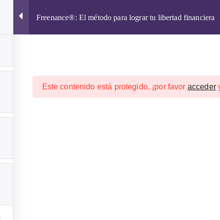
Freenance®: El método para lograr tu libertad financiera
Este contenido está protegido, ¡por favor
acceder
CURSOS ONLINE 2026
CRIPTOMONEDAS
WALLETS
rtad financiera