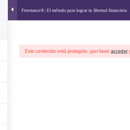
Freenance®: El método para lograr tu libertad financiera
Este contenido está protegido, ¡por favor
acceder
CURSOS ONLINE 2026
CRIPTOMONEDAS
WALLETS
rtad financiera