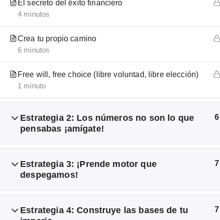
El secreto del éxito financiero
Emprendo Libre®
4 minutos
Crea tu propio camino
6 minutos
Tu espacio para aprender sobre bitcoin,
blockchain y criptomonedas. La revolución del
Free will, free choice (libre voluntad, libre elección)
dinero digital llegó para quedarse.
1 minuto
GUÍAS RÁPIDAS:
Estrategia 2: Los números no son lo que
6
pensabas ¡amígate!
Bitcoin
Ethereum
Estrategia 3: ¡Prende motor que
7
Binance
despegamos!
Ledger wallet
Estrategia 4: Construye las bases de tu
7