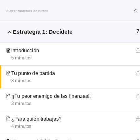
I
r
a
l
Estrategia 1: Decídete
7
Emprendo
c
o
n
Introducción
Libre
5 minutos
t
e
Tu punto de partida
n
La comunidad del emprendonauta
8 minutos
i
d
¡¡Tu peor enemigo de las finanzas!!
o
3 minutos
¿Para quién trabajas?
Inicio
Cursos online 2026 de Emprendo Libre®
Libe
4 minutos