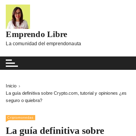
I
r
a
l
Emprendo Libre
c
o
La comunidad del emprendonauta
n
t
e
n
i
Inicio
d
La guía definitiva sobre Crypto.com, tutorial y opiniones ¿es
o
seguro o quiebra?
Criptomonedas
La guía definitiva sobre