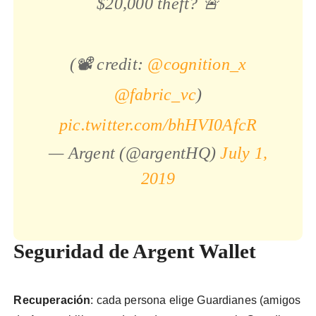
$20,000 theft? 🚨
(📽️ credit:
@cognition_x
@fabric_vc
)
pic.twitter.com/bhHVI0AfcR
— Argent (@argentHQ)
July 1,
2019
Seguridad de Argent Wallet
Recuperación
: cada persona elige Guardianes (amigos