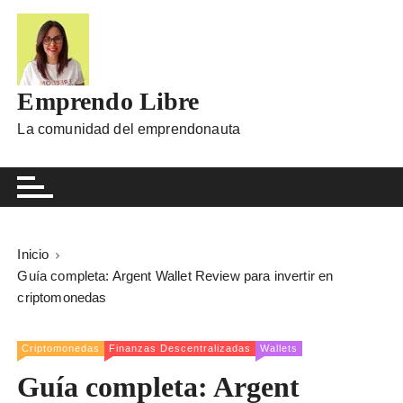
I
r
a
l
Emprendo Libre
c
o
La comunidad del emprendonauta
n
t
e
n
i
Inicio
d
Guía completa: Argent Wallet Review para invertir en
o
criptomonedas
Criptomonedas
Finanzas Descentralizadas
Wallets
Guía completa: Argent