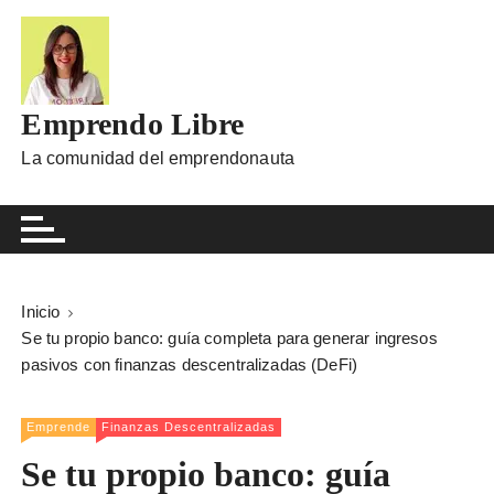
I
r
a
l
Emprendo Libre
c
o
La comunidad del emprendonauta
n
t
e
n
i
Inicio
d
Se tu propio banco: guía completa para generar ingresos
o
pasivos con finanzas descentralizadas (DeFi)
Emprende
Finanzas Descentralizadas
Se tu propio banco: guía