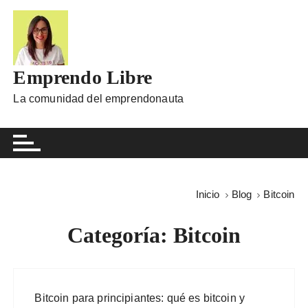
I
r
a
l
Emprendo Libre
c
o
La comunidad del emprendonauta
n
t
e
n
i
Inicio
Blog
Bitcoin
d
o
Categoría:
Bitcoin
Bitcoin para principiantes: qué es bitcoin y