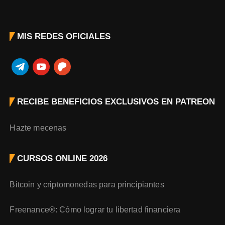
MIS REDES OFICIALES
t
y
p
e
o
a
l
u
t
RECIBE BENEFICIOS EXCLUSIVOS EN PATREON
e
t
r
g
u
e
r
b
o
Hazte mecenas
a
e
n
m
CURSOS ONLINE 2026
Bitcoin y criptomonedas para principiantes
Freenance®: Cómo lograr tu libertad financiera