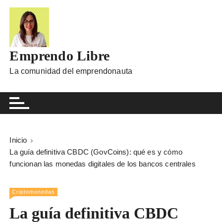
I
r
a
l
Emprendo Libre
c
o
La comunidad del emprendonauta
n
t
e
n
i
Inicio
d
La guía definitiva CBDC (GovCoins): qué es y cómo
o
funcionan las monedas digitales de los bancos centrales
Criptomonedas
La guía definitiva CBDC