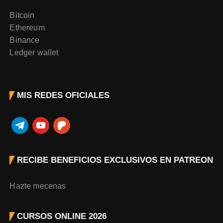
Bitcoin
Ethereum
Binance
Ledger wallet
MIS REDES OFICIALES
t
y
p
e
o
a
l
u
t
RECIBE BENEFICIOS EXCLUSIVOS EN PATREON
e
t
r
g
u
e
r
b
o
Hazte mecenas
a
e
n
m
CURSOS ONLINE 2026